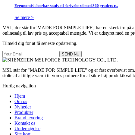
Ergonomisk bærbar stativ til skrivebord med 360 graders r...
Se mere >
MSL, der står for 'MADE FOR SIMPLE LIFE', har en stærk tro på at des
onlinesalg til lav pris og acceptabel mængde. Vi er udstyret med en
Tilmeld dig for at få seneste opdatering.
SEND NU
MSL står for "MADE FOR SIMPLE LIFE" og er fast overbevist om, at vi 
stolte af at tilføje værdi til vores partnere for at sikre høj produktkvalit
Hurtig navigation
Hjem
Om os
Nyheder
Produkter
Brand levering
Kontakt os
Undersøgelse
Site kort