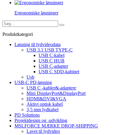
Ergonomiske løsninger
Produktkategori
Løsning til lydvideodata
USB 3.1 USB TYPE-C
USB C-kabel
USB C HUB
USB C-adapter
USB C SDD-kabinet
Usb
USB-C PD-løsning
USB C -kabler&-adaptere
Mini DisplayPort&DisplayPort
HDMI&DVI&VGA
Aktivt optisk kabel
3,5 mm lydkabel
PD Solutions
Projektdesign og -udvikling
MSLFORCE MÆRKE DROP-SHIPPING
Lavet til lydvideo