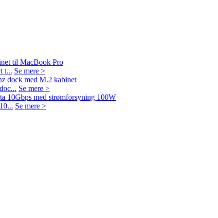
t...
Se mere >
oc...
Se mere >
0...
Se mere >