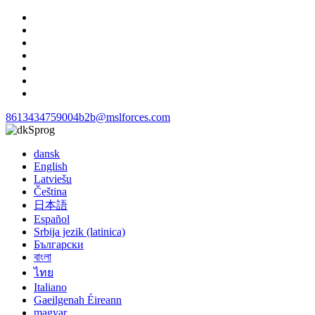
8613434759004
b2b@mslforces.com
Sprog
dansk
English
Latviešu
Čeština
日本語
Español
Srbija jezik (latinica)
Български
বাংলা
ไทย
Italiano
Gaeilgenah Éireann
magyar