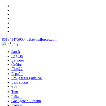
8613434759004
b2b@mslforces.com
Sprog
dansk
English
Latviešu
Čeština
日本語
Español
Srbija jezik (latinica)
Български
বাংলা
ไทย
Italiano
Gaeilgenah Éireann
magyar