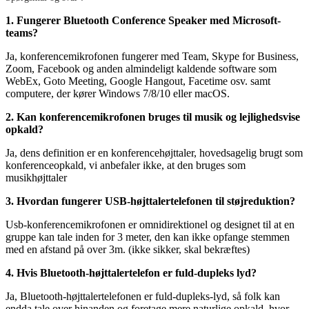
1. Fungerer Bluetooth Conference Speaker med Microsoft-
teams?
Ja, konferencemikrofonen fungerer med Team, Skype for Business,
Zoom, Facebook og anden almindeligt kaldende software som
WebEx, Goto Meeting, Google Hangout, Facetime osv. samt
computere, der kører Windows 7/8/10 eller macOS.
2. Kan konferencemikrofonen bruges til musik og lejlighedsvise
opkald?
Ja, dens definition er en konferencehøjttaler, hovedsagelig brugt som
konferenceopkald, vi anbefaler ikke, at den bruges som
musikhøjttaler
3. Hvordan fungerer USB-højttalertelefonen til støjreduktion?
Usb-konferencemikrofonen er omnidirektionel og designet til at en
gruppe kan tale inden for 3 meter, den kan ikke opfange stemmen
med en afstand på over 3m. (ikke sikker, skal bekræftes)
4. Hvis Bluetooth-højttalertelefon er fuld-dupleks lyd?
Ja, Bluetooth-højttalertelefonen er fuld-dupleks-lyd, så folk kan
endda tale over hinanden og foretage mere naturlige opkald, hvor