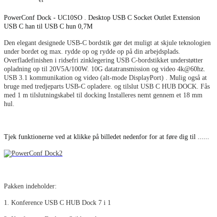
PowerConf Dock - UC10SO . Desktop USB C Socket Outlet Extension
USB C han til USB C hun 0,7M
Den elegant designede USB-C bordstik gør det muligt at skjule teknologien
under bordet og max. rydde op og rydde op på din arbejdsplads.
Overfladefinishen i ridsefri zinklegering USB C-bordstikket understøtter
opladning op til 20V5A/100W. 10G datatransmission og video 4k@60hz.
USB 3.1 kommunikation og video (alt-mode DisplayPort) . Mulig også at
bruge med tredjeparts USB-C opladere. og tilslut USB C HUB DOCK. Fås
med 1 m tilslutningskabel til docking Installeres nemt gennem et 18 mm
hul.
Tjek funktionerne ved at klikke på billedet nedenfor for at føre dig til ......
Pakken indeholder:
1. Konference USB C HUB Dock 7 i 1