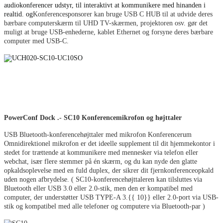
audiokonferencer udstyr, til interaktivt at kommunikere med hinanden i
realtid. og
Konferencesponsorer kan bruge USB C HUB til at udvide deres
bærbare computerskærm til UHD TV-skærmen, projektoren osv. gør det
muligt at bruge USB-enhederne, kablet Ethernet og forsyne deres bærbare
computer med USB-C.
PowerConf Dock .- SC10 Konferencemikrofon og højttaler
USB Bluetooth-konferencehøjttaler med mikrofon Konferencerum
Omnidirektionel mikrofon er det ideelle supplement til dit hjemmekontor i
stedet for trættende at kommunikere med mennesker via telefon eller
webchat, især flere stemmer på én skærm, og du kan nyde den glatte
opkaldsoplevelse med en fuld duplex, der sikrer dit fjernkonferenceopkald
uden nogen afbrydelse. ( SC10-konferencehøjttaleren kan tilsluttes via
Bluetooth eller USB 3.0 eller 2.0-stik, men den er kompatibel med
computer, der understøtter USB TYPE-A 3.{{ 10}} eller 2.0-port via USB-
stik og kompatibel med alle telefoner og computere via Bluetooth-par )