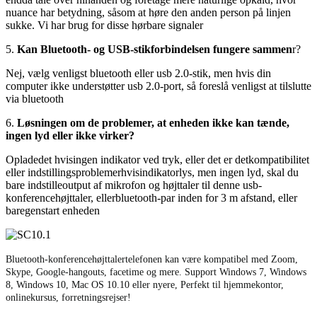
nuance har betydning, såsom at høre den anden person på linjen
sukke. Vi har brug for disse hørbare signaler
5.
Kan Bluetooth- og USB-stikforbindelsen fungere sammen
r?
Nej, vælg venligst bluetooth eller usb 2.0-stik, men hvis din
computer ikke understøtter usb 2.0-port, så foreslå venligst at tilslutte
via bluetooth
6.
Løsningen om de problemer, at enheden ikke kan tænde,
ingen lyd eller ikke virker?
Oplade
det hvis
ingen indikator ved tryk
, eller det er det
kompatibilitet
eller indstillingsproblemer
hvis
indikatorlys, men ingen lyd
, skal du
bare indstille
output af mikrofon og højttaler til denne usb-
konferencehøjttaler
, eller
bluetooth-par inden for 3 m afstand
, eller
bare
genstart enheden
Bluetooth-konferencehøjttalertelefonen kan være kompatibel med Zoom,
Skype, Google-hangouts, facetime og mere. Support Windows 7, Windows
8, Windows 10, Mac OS 10.10 eller nyere, Perfekt til hjemmekontor,
onlinekursus, forretningsrejser!