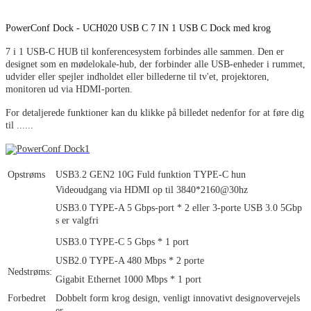
PowerConf Dock - UCH020 USB C 7 IN 1 USB C Dock med krog
7 i 1 USB-C HUB til konferencesystem forbindes alle sammen. Den er
designet som en mødelokale-hub, der forbinder alle USB-enheder i rummet,
udvider eller spejler indholdet eller billederne til tv'et, projektoren,
monitoren ud via HDMI-porten.
For detaljerede funktioner kan du klikke på billedet nedenfor for at føre dig
til ......
Opstrøms
USB3.2 GEN2 10G Fuld funktion TYPE-C hun
Videoudgang via HDMI op til 3840*2160@30hz
USB3.0 TYPE-A 5 Gbps-port * 2 eller 3-porte USB 3.0 5Gbp
s er valgfri
USB3.0 TYPE-C 5 Gbps * 1 port
USB2.0 TYPE-A 480 Mbps * 2 porte
Nedstrøms:
Gigabit Ethernet 1000 Mbps * 1 port
Forbedret
Dobbelt form krog design, venligt innovativt design
overvejels
er